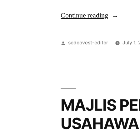
Continue reading
sedcovest-editor
July 1,
MAJLIS P
USAHAWA