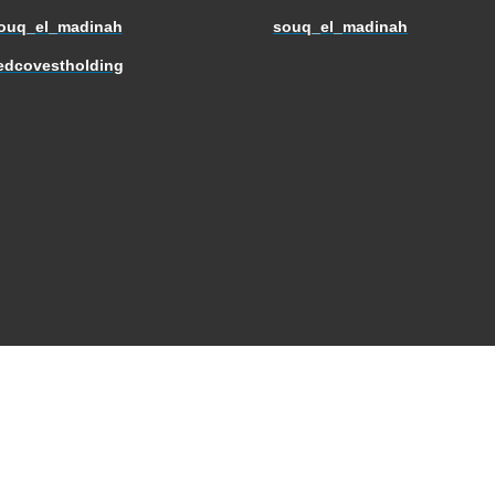
ouq_el_madinah
souq_el_madinah
edcovestholding