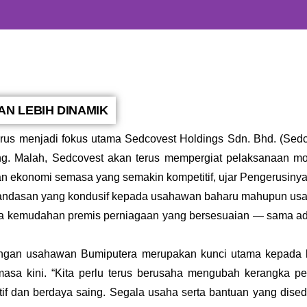
 LEBIH DINAMIK
s menjadi fokus utama Sedcovest Holdings Sdn. Bhd. (Sedc
g. Malah, Sedcovest akan terus mempergiat pelaksanaan mo
utan ekonomi semasa yang semakin kompetitif, ujar Pengerusin
landasan yang kondusif kepada usahawan baharu mahupun usa
r serta kemudahan premis perniagaan yang bersesuaian — sam
ngan usahawan Bumiputera merupakan kunci utama kepada ke
masa kini. “Kita perlu terus berusaha mengubah kerangka 
duktif dan berdaya saing. Segala usaha serta bantuan yang dis